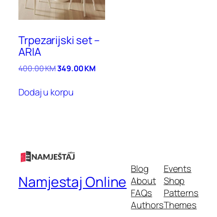
Trpezarijski set –
ARIA
400.00
KM
349.00
KM
Dodaj u korpu
Blog
Events
Namjestaj Online
About
Shop
FAQs
Patterns
Authors
Themes