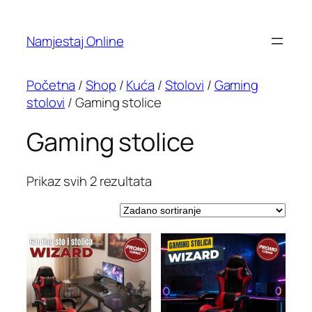
Namjestaj Online
Početna
/
Shop
/
Kuća
/
Stolovi
/
Gaming
stolovi
/ Gaming stolice
Gaming stolice
Prikaz svih 2 rezultata