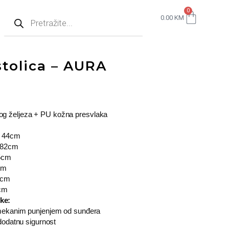
0
0.00
KM
stolica – AURA
og željeza + PU kožna presvlaka
– 44cm
– 82cm
35cm
cm
 7cm
3cm
ke:
mekanim punjenjem od sunđera
dodatnu sigurnost