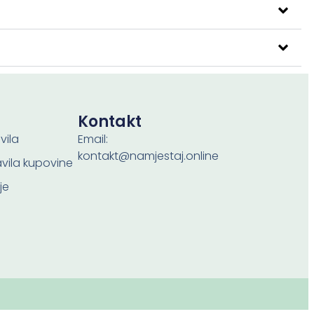
Kontakt
vila
Email:
kontakt@namjestaj.online
ravila kupovine
je