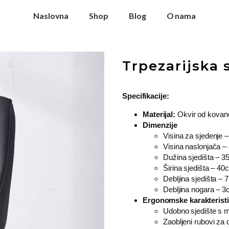
Naslovna
Shop
Blog
O nama
Trpezarijska 
Specifikacije:
Materijal:
Okvir od kovan
Dimenzije
Visina za sjedenje 
Visina naslonjača 
Dužina sjedišta – 
Širina sjedišta – 40
Debljina sjedišta –
Debljina nogara – 
Ergonomske karakteristi
Udobno sjedište s 
Zaobljeni rubovi za 