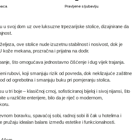
paca.
Pravljene s ljubavlju.
iju u svoj dom uz ove luksuzne trpezarijske stolice, dizajnirane da
ajnost.
ljeza, ove stolice nude izuzetnu stabilnost i nosivost, dok je
 kože mekana, prozračna i prijatna na dodir.
anje, što omogućava jednostavno čišćenje i dug vijek trajanja.
ni rubovi, koji smanjuju rizik od povreda, dok neklizajuće zaštitne
d od ogrebotina i smanjuju buku pri pomjeranju stolica.
 tri boje – klasičnoj crnoj, sofisticiranoj bijeloj i sivoj nijansi, što
 u različite enterijere, bilo da je riječ o modernom,
koru.
 dnevnom boravku, spavaćoj sobi, radnoj sobi ili čak u hotelima i
e pružaju idealan balans između estetike i funkcionalnosti.
– 44cm