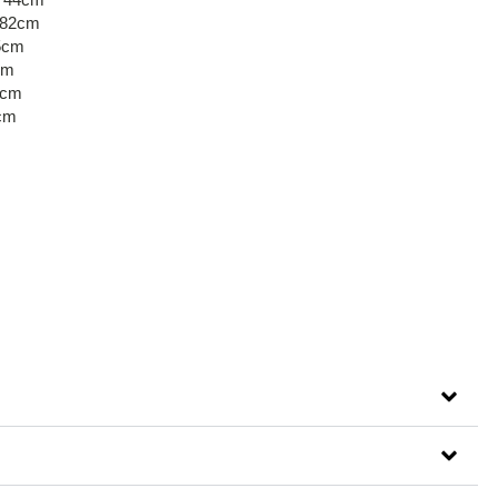
– 82cm
35cm
cm
 7cm
3cm