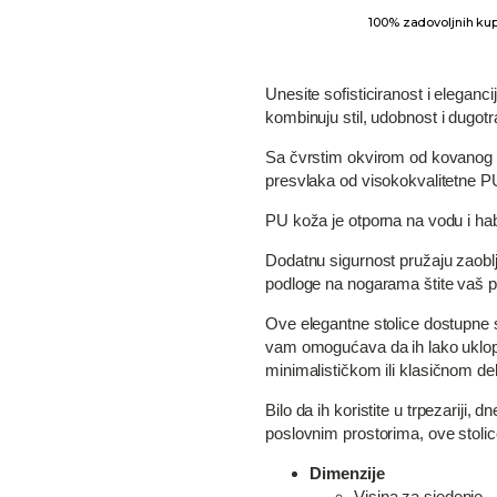
100% zadovoljnih ku
Unesite sofisticiranost i eleganc
kombinuju stil, udobnost i dugotr
Sa čvrstim okvirom od kovanog že
presvlaka od visokokvalitetne PU
PU koža je otporna na vodu i hab
Dodatnu sigurnost pružaju zaoblje
podloge na nogarama štite vaš po
Ove elegantne stolice dostupne su u
vam omogućava da ih lako uklopite
minimalističkom ili klasičnom de
Bilo da ih koristite u trpezariji,
poslovnim prostorima, ove stolic
Dimenzije
Visina za sjedenje 