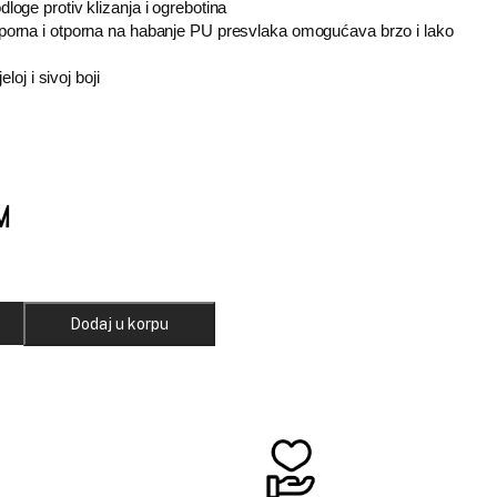
ge protiv klizanja i ogrebotina
orna i otporna na habanje PU presvlaka omogućava brzo i lako
loj i sivoj boji
M
Dodaj u korpu